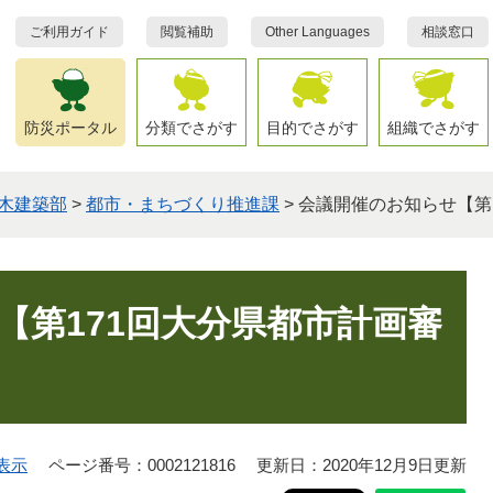
ご利用ガイド
閲覧補助
Other Languages
相談窓口
防災ポータル
分類でさがす
目的でさがす
組織でさがす
木建築部
>
都市・まちづくり推進課
>
会議開催のお知らせ【第
【第171回大分県都市計画審
表示
ページ番号：0002121816
更新日：2020年12月9日更新