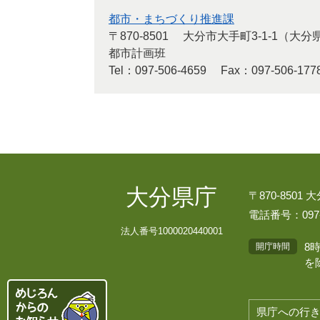
都市・まちづくり推進課
〒870-8501
大分市大手町3-1-1（大
都市計画班
Tel：097-506-4659
Fax：097-506-177
大分県庁
〒870-8501
電話番号：097-
法人番号1000020440001
8
開庁時間
を
県庁への行