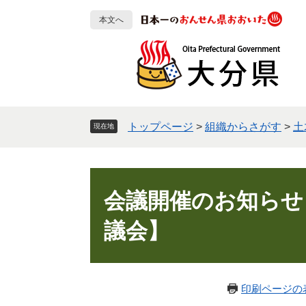
ペ
メ
本文へ
ー
ニ
ジ
ュ
の
ー
先
を
頭
飛
で
ば
す
し
トップページ
>
組織からさがす
>
土
現在地
。
て
本
文
本
へ
文
会議開催のお知らせ
議会】
印刷ページの