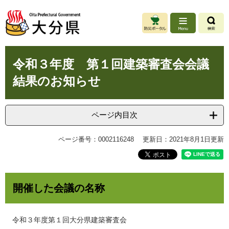
ペ
メ
ー
ニ
ジ
ュ
の
ー
先
を
本
頭
飛
令和３年度 第１回建築審査会会議
文
で
ば
結果のお知らせ
す
し
。
て
本
文
ページ内目次
へ
ページ番号：0002116248
更新日：2021年8月1日更新
開催した会議の名称
令和３年度第１回大分県建築審査会