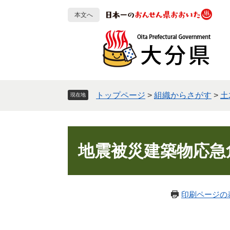
ペ
メ
本文へ
ー
ニ
ジ
ュ
の
ー
先
を
頭
飛
で
ば
す
し
トップページ
>
組織からさがす
>
土
現在地
。
て
本
文
本
へ
文
地震被災建築物応急
印刷ページの