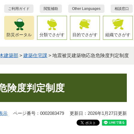
ご利用ガイド
閲覧補助
Other Languages
相談窓口
防災ポータル
分類でさがす
目的でさがす
組織でさがす
木建築部
>
建築住宅課
>
地震被災建築物応急危険度判定制度
危険度判定制度
表示
ページ番号：0002083479
更新日：2026年1月27日更新