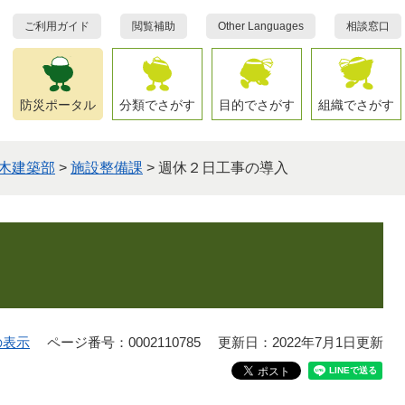
ご利用ガイド
閲覧補助
Other Languages
相談窓口
防災ポータル
分類でさがす
目的でさがす
組織でさがす
木建築部
>
施設整備課
>
週休２日工事の導入
の表示
ページ番号：0002110785
更新日：2022年7月1日更新