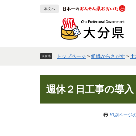
ペ
メ
本文へ
ー
ニ
ジ
ュ
の
ー
先
を
頭
飛
で
ば
す
し
トップページ
>
組織からさがす
>
土
現在地
。
て
本
文
本
へ
文
週休２日工事の導入
印刷ページ