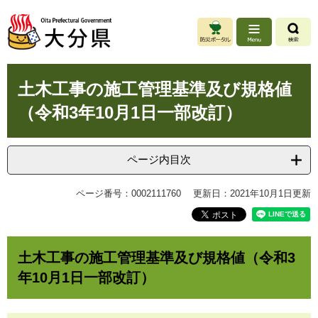
ペ
メ
ー
ニ
ジ
ュ
の
ー
先
を
本
頭
飛
土木工事の施工管理基準及び規格値
文
で
ば
（令和3年10月1日一部改訂）
す
し
。
て
本
文
ページ内目次
へ
ページ番号：0002111760
更新日：2021年10月1日更新
土木工事の施工管理基準及び規格値（令和3
年10月1日一部改訂）