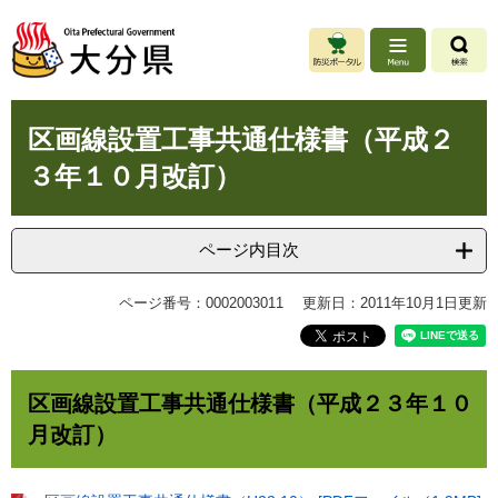
ペ
メ
ー
ニ
ジ
ュ
の
ー
先
を
本
頭
飛
区画線設置工事共通仕様書（平成２
文
で
ば
３年１０月改訂）
す
し
。
て
本
文
ページ内目次
へ
ページ番号：0002003011
更新日：2011年10月1日更新
区画線設置工事共通仕様書（平成２３年１０
月改訂）