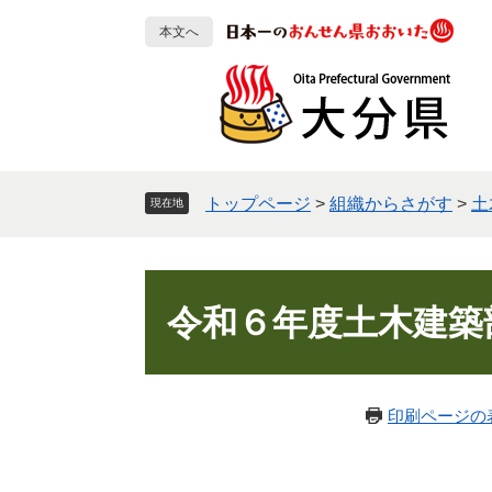
ペ
メ
本文へ
ー
ニ
ジ
ュ
の
ー
先
を
頭
飛
で
ば
す
し
トップページ
>
組織からさがす
>
土
現在地
。
て
本
文
本
へ
文
令和６年度土木建築
印刷ページの