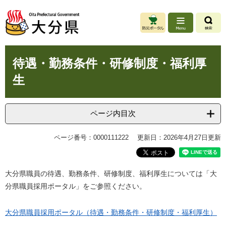
ペ
メ
ー
ニ
ジ
ュ
の
ー
先
を
本
頭
飛
待遇・勤務条件・研修制度・福利厚
文
で
ば
生
す
し
。
て
本
文
ページ内目次
へ
ページ番号：0000111222
更新日：2026年4月27日更新
大分県職員の待遇、勤務条件、研修制度、福利厚生については「大
分県職員採用ポータル」をご参照ください。
大分県職員採用ポータル（待遇・勤務条件・研修制度・福利厚生）