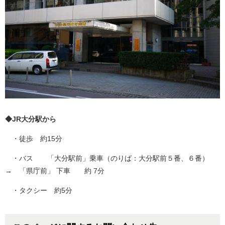
◆JR大分駅から
・徒歩 約15分
・バス 「大分駅前」乗車（のりば：大分駅前５番、６番）
→ 「県庁前」 下車 約 7分
・タクシー 約5分