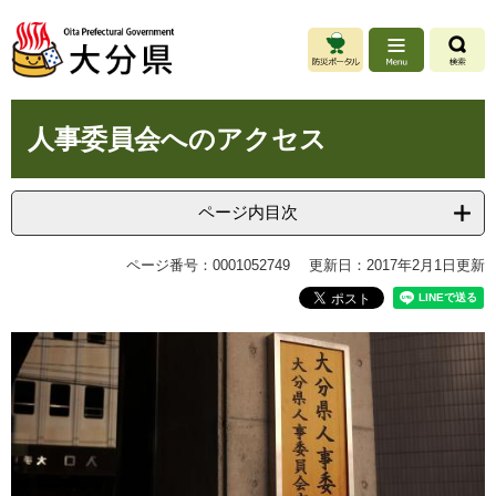
ペ
メ
ー
ニ
ジ
ュ
の
ー
先
を
本
頭
飛
人事委員会へのアクセス
文
で
ば
す
し
。
て
ページ内目次
本
文
ページ番号：0001052749
更新日：2017年2月1日更新
へ