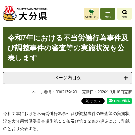
ペ
メ
ー
ニ
ジ
ュ
の
ー
先
を
本
頭
飛
令和7年における不当労働行為事件及
文
で
ば
び調整事件の審査等の実施状況を公
す
し
。
て
表します
本
文
へ
ページ内目次
ページ番号：0002179490
更新日：2026年3月18日更新
令和７年における不当労働行為事件及び調整事件の審査等の実施状
況を大分県労働委員会規則第１１条及び第１２条の規定により別紙
のとおり公表する。