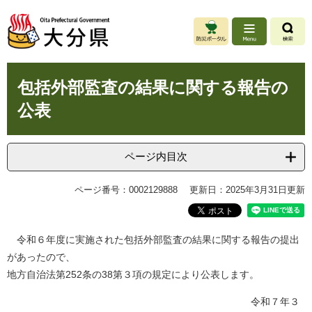
ペ
メ
ー
ニ
ジ
ュ
の
ー
先
を
本
頭
飛
包括外部監査の結果に関する報告の
文
で
ば
公表
す
し
。
て
本
文
ページ内目次
へ
ページ番号：0002129888
更新日：2025年3月31日更新
令和６年度に実施された包括外部監査の結果に関する報告の提出
があったので、
地方自治法第252条の38第３項の規定により公表します。
令和７年３