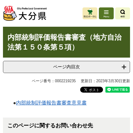
ペ
メ
ー
ニ
ジ
ュ
の
ー
先
を
本
頭
飛
内部統制評価報告書審査（地方自治
文
で
ば
法第１５０条第５項）
す
し
。
て
本
文
ページ内目次
へ
ページ番号：0002219235
更新日：2023年3月30日更新
●
内部統制評価報告書審査意見書
このページに関するお問い合わせ先