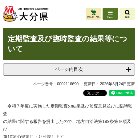
ペ
メ
ー
ニ
ジ
ュ
の
ー
先
を
本
頭
飛
定期監査及び臨時監査の結果等につ
文
で
ば
いて
す
し
。
て
本
文
ページ内目次
へ
ページ番号：0002116690
更新日：2026年3月24日更新
令和７年度に実施した定期監査の結果及び監査意見並びに臨時監
査
の結果に関する報告を提出したので、地方自治法第199条第９項及
び
第10項の規定により公表します。