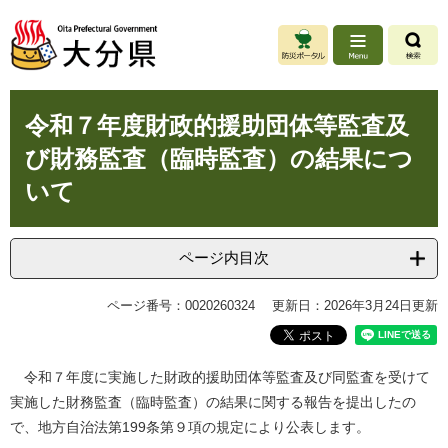
ペ
メ
ー
ニ
ジ
ュ
の
ー
先
を
本
頭
飛
令和７年度財政的援助団体等監査及
文
で
ば
び財務監査（臨時監査）の結果につ
す
し
。
て
いて
本
文
へ
ページ内目次
ページ番号：0020260324
更新日：2026年3月24日更新
令和７年度に実施した財政的援助団体等監査及び同監査を受けて
実施した財務監査（臨時監査）の結果に関する報告を提出したの
で、地方自治法第199条第９項の規定により公表します。