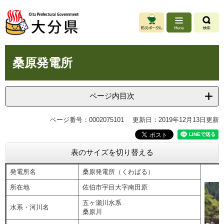
ペ
メ
ー
ニ
ジ
ュ
の
ー
先
を
本
頭
飛
桑原発電所
文
で
ば
す
し
。
て
ページ内目次
本
文
ページ番号：0002075101
更新日：2019年12月13日更新
へ
表のサイズを切り替える
発電所名
桑原発電所（くわばる）
所在地
佐伯市宇目大字南田原
五ヶ瀬川水系
水系・河川名
桑原川