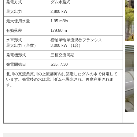
発電方式
ダム水路式
最大出力
2,800 kW
最大使用水量
1.95 m3/s
有効落差
179.90 m
水車形式
横軸単輪単流渦巻フランシス
最大出力（台数）
3,000 kW （1台）
発電機形式
三相交流同期
発電開始日
S35. 7.30
北川の支流桑原川の上流藤河内に築造したダムの水で発電して
います。発電後の水は北川ダムへ導水され、再度利用されま
す。