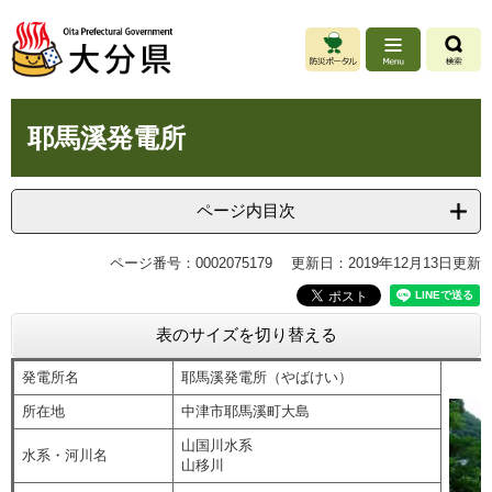
ペ
メ
ー
ニ
ジ
ュ
の
ー
先
を
本
頭
飛
耶馬溪発電所
文
で
ば
す
し
。
て
ページ内目次
本
文
ページ番号：0002075179
更新日：2019年12月13日更新
へ
表のサイズを切り替える
発電所名
耶馬溪発電所（やばけい）
所在地
中津市耶馬溪町大島
山国川水系
水系・河川名
山移川