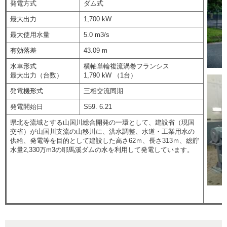
発電方式
ダム式
最大出力
1,700 kW
最大使用水量
5.0 m3/s
有効落差
43.09 m
水車形式
横軸単輪複流渦巻フランシス
最大出力（台数）
1,790 kW （1台）
発電機形式
三相交流同期
発電開始日
S59. 6.21
県北を流域とする山国川総合開発の一環として、建設省（現国
交省）が山国川支流の山移川に、洪水調整、水道・工業用水の
供給、発電等を目的として建設した高さ62ｍ、長さ313ｍ、総貯
水量2,330万m3の耶馬溪ダムの水を利用して発電しています。