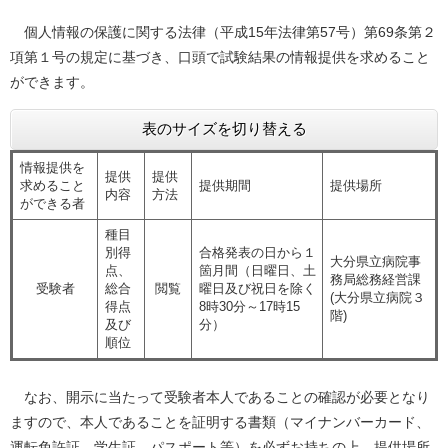
個人情報の保護に関する法律（平成15年法律第57号）第69条第２
項第１号の規定に基づき、口頭で試験結果の情報提供を求めること
ができます。
表のサイズを切り替える
情報提供を
提供
提供
求めること
提供期間
提供場所
内容
方法
ができる者
種目
別得
合格発表の日から１
大分県立病院事
点、
箇月間（日曜日、土
務局総務経営課
受験者
総合
閲覧
曜日及び祝日を除く
(大分県立病院３
得点
8時30分～17時15
階)
及び
分）
順位
なお、開示に当たって受験者本人であることの確認が必要となり
ますので、本人であることを証明する書類（マイナンバーカード、
運転免許証、学生証、パスポート等）を必ずお持ちの上、提供場所