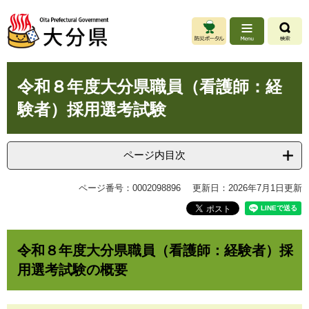
ペ
メ
ー
ニ
ジ
ュ
の
ー
先
を
本
頭
飛
令和８年度大分県職員（看護師：経
文
で
ば
験者）採用選考試験
す
し
。
て
本
文
ページ内目次
へ
ページ番号：0002098896
更新日：2026年7月1日更新
令和８年度大分県職員（看護師：経験者）採
用選考試験の概要