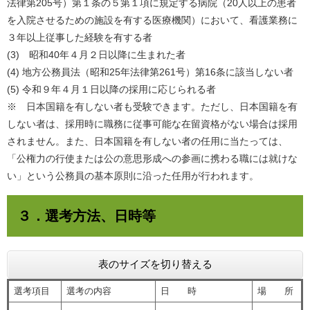
法律第205号）第１条の５第１項に規定する病院（20人以上の患者
を入院させるための施設を有する医療機関）において、看護業務に
３年以上従事した経験を有する者
(3) 昭和40年４月２日以降に生まれた者
(4) 地方公務員法（昭和25年法律第261号）第16条に該当しない者
(5) 令和９年４月１日以降の採用に応じられる者
※ 日本国籍を有しない者も受験できます。ただし、日本国籍を有
しない者は、採用時に職務に従事可能な在留資格がない場合は採用
されません。また、日本国籍を有しない者の任用に当たっては、
「公権力の行使または公の意思形成への参画に携わる職には就けな
い」という公務員の基本原則に沿った任用が行われます。
３．選考方法、日時等
表のサイズを切り替える
選考項目
選考の内容
日 時
場 所