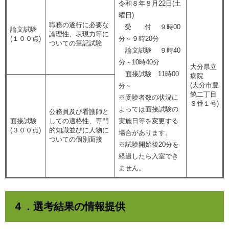
令和８年８月22日(土
曜日)
職務の遂行に必要な
受 付 ９時00
論文試験
論理性、表現力等に
(１００点)
分～９時20分
ついての筆記試験
論文試験 ９時40
分～10時40分
大分県立
面接試験 11時00
病院
(大分市豊
分～
饒二丁目
※受験者数の状況に
８番１号)
よっては面接試験の
公務員及び看護師と
面接試験
しての適格性、専門
実施日等を変更する
(３００点)
的知識並びに人物に
場合があります。
ついての個別面接
※試験開始後20分を
経過したら入室でき
ません。
４．選考結果の情報提供