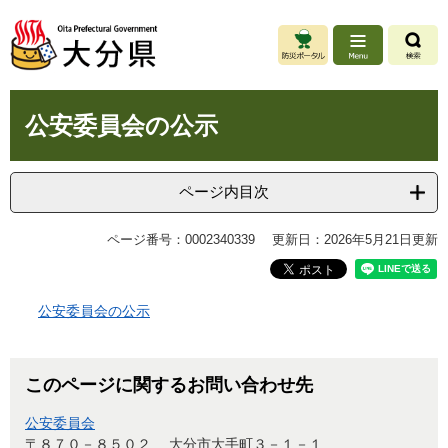
ペ
メ
ー
ニ
ジ
ュ
の
ー
先
を
本
頭
飛
公安委員会の公示
文
で
ば
す
し
。
て
ページ内目次
本
文
ページ番号：0002340339
更新日：2026年5月21日更新
へ
公安委員会の公示
このページに関するお問い合わせ先
公安委員会
〒８７０－８５０２
大分市大手町３－１－１