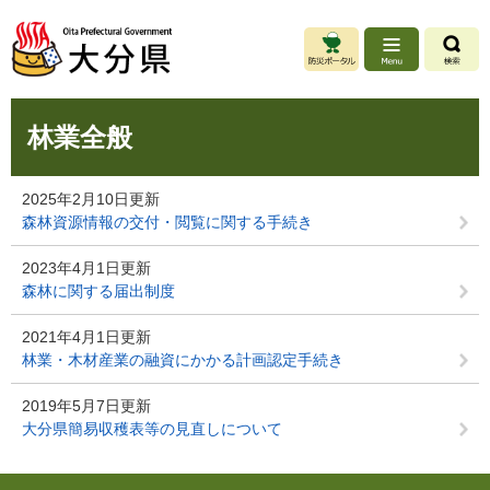
ペ
メ
ー
ニ
ジ
ュ
の
ー
先
を
本
頭
飛
林業全般
文
で
ば
す
し
。
て
2025年2月10日更新
本
森林資源情報の交付・閲覧に関する手続き
文
へ
2023年4月1日更新
森林に関する届出制度
2021年4月1日更新
林業・木材産業の融資にかかる計画認定手続き
2019年5月7日更新
大分県簡易収穫表等の見直しについて