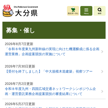
ペ
メ
ー
ニ
ジ
ュ
の
ー
先
を
本
頭
飛
募集・催し
文
で
ば
す
し
。
て
2026年8月7日更新
本
「令和８年度東九州新幹線の実現に向けた機運醸成に係る企画
文
運営業務」企画提案競技の実施について
へ
2026年7月30日更新
【受付を終了しました】「中大規模木造建築」視察ツアー
2026年7月2日更新
令和８年度九州・四国広域交通ネットワークシンポジウム企
画・運営委託業務企画提案競技の審査結果について
2026年5月27日更新