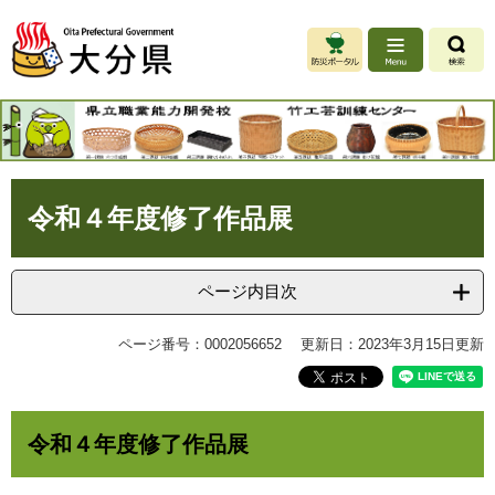
ペ
メ
ー
ニ
ジ
ュ
の
ー
先
を
.
頭
飛
で
ば
す
し
本
。
て
令和４年度修了作品展
文
本
文
へ
ページ内目次
ページ番号：0002056652
更新日：2023年3月15日更新
令和４年度修了作品展