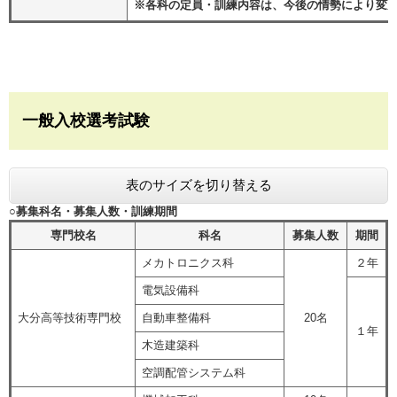
※各科の定員・訓練内容は、今後の情勢により変
一般入校選考試験
表のサイズを切り替える
○募集科名・募集人数・訓練期間
専門校名
科名
募集人数
期間
メカトロニクス科
２年
電気設備科
大分高等技術専門校
自動車整備科
20名
１年
木造建築科
空調配管システム科