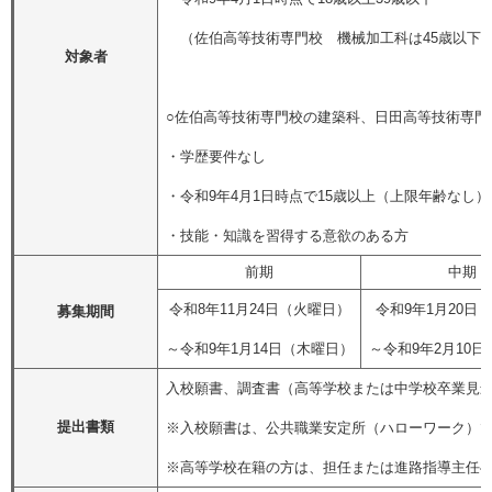
（佐伯高等技術専門校 機械加工科は45歳以下
対象者
○佐伯高等技術専門校の建築科、日田高等技術専門
・学歴要件なし
・令和9年4月1日時点で15歳以上（上限年齢なし）
・技能・知識を習得する意欲のある方
前期
中期
令和8年11月24日（火曜日）
令和9年1月20日
募集期間
～令和9年1月14日（木曜日）
～令和9年2月10
入校願書、調査書（高等学校または中学校卒業見
提出書類
※入校願書は、公共職業安定所（ハローワーク）
※高等学校在籍の方は、担任または進路指導主任