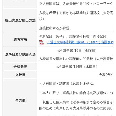
※入校願書は、各高等技術専門校・ハローワーク
入校を希望する科がある職業能力開発校（大分高
校）
提出先及び提出方法
直接提出するか郵送。
学科試験（数学）、職業適性検査、面接試験
選考方法
※過去の学科試験（数学）において出題された問
令和8年10月9日（金曜日）
選考日及び試験会場
入校願書を提出した職業能力開発校（大分高等技
合格発表
令和8年10月14日（水曜日）
入校日
令和9年4
・入校願書・調査書は返却しません。
・本人に限り、選考試験の総合得点及び順位につ
その他
・収集した個人情報は法令や条例で定める場合そ
的のために利用したり大分県以外のものに提供し