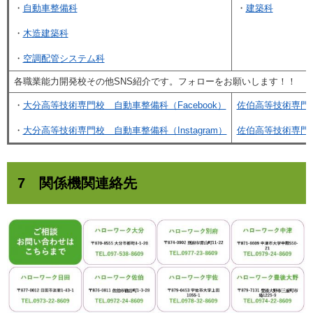
・
自動車整備科
・
建築科
・
木造建築科
・
空調配管システム科
各職業能力開発校その他SNS紹介です。フォローをお願いします！！
・
大分高等技術専門校 自動車整備科（Facebook）
佐伯高等技術専門校（
・
大分高等技術専門校 自動車整備科（Instagram）
佐伯高等技術専門校（
7 関係機関連絡先