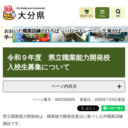
ペ
メ
ー
ニ
ジ
ュ
の
ー
先
を
おおいた職業訓練のひろば ～ハロートレーニング 急がば
頭
飛
学べ～
で
ば
す
し
本
。
て
令和９年度 県立職業能力開発校
文
本
文
入校生募集について
へ
ページ内目次
ページ番号：0002344929
更新日：2026年7月6日更新
県立職業能力開発校は、職業能力開発促進法に基づく公共職業訓練
施設です。