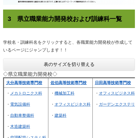
3 県立職業能力開発校および訓練科一覧
学校名・訓練科名をクリックすると、各職業能力開発校が作成して
いるページにジャンプします！！
表のサイズを切り替える
◇県立職業能力開発校◇
大分高等技術専門校
佐伯高等技術専門校
日田高等技術専門校
・
メカトロニクス科
・
機械加工科
・
オフィスビジネス科
・
電気設備科
・
オフィスビジネス科
・
ガーデンエクステリ
・
自動車整備科
・
建築科
・
木造建築科
・
空調配管システム科