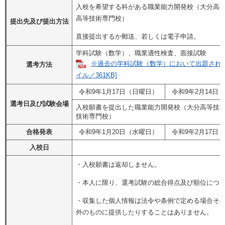
入校を希望する科がある職業能力開発校（大分高
高等技術専門校）
提出先及び提出方法
直接提出するか郵送、若しくは電子申請。
学科試験（数学）、職業適性検査、面接試験
※過去の学科試験（数学）において出題された
選考方法
イル／361KB]
令和9年1月17日（日曜日）
令和9年2月14日
選考日及び試験会場
入校願書を提出した職業能力開発校（大分高等技
技術専門校）
合格発表
令和9年1月20日（水曜日）
令和9年2月17日
入校日
・入校願書は返却しません。
・本人に限り、選考試験の総合得点及び順位につ
・収集した個人情報は法令や条例で定める場合そ
外のものに提供したりすることはありません。