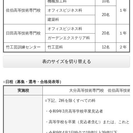
機械加工科
10名
佐伯高等技術専門校
オフィスビジネス科
１年
20名
建築科
オフィスビジネス科
日田高等技術専門校
20名
１年
ガーデンエクステリア科
竹工芸訓練センター
竹工芸科
12名
２年
表のサイズを切り替える
○日程（募集・選考・合格発表等）
実施校
大分高等技術専門校 佐伯高等技術
○下記、2科を除くすべての科
・令和9年3月高等学校卒業見込者
・高等学校を卒業（見込者含む）または、これと
・令和9年4月1日時点で18歳以上39歳以下