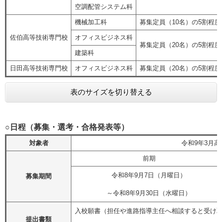
空調配管システム科
機械加工科
募集定員（10名）の5割程度
佐伯高等技術専門校
オフィスビジネス科
募集定員（20名）の5割程度
建築科
日田高等技術専門校
オフィスビジネス科
募集定員（20名）の5割程度
表のサイズを切り替える
○日程（募集・選考・合格発表等）
対象者
令和9年3月
前期
令和8年9月7日（月曜日）
募集期間
～令和8年9月30日（水曜日）
入校願書（担任や進路指導主任へ相談すると受け
提出書類