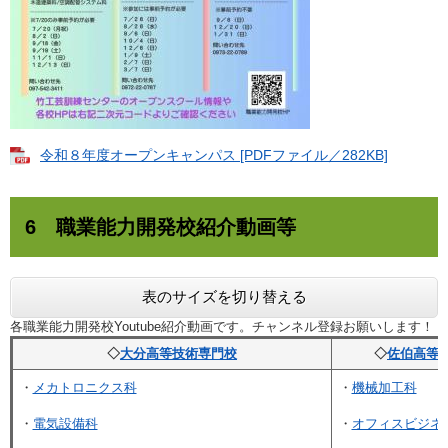
令和８年度オープンキャンパス [PDFファイル／282KB]
6 職業能力開発校紹介動画等
表のサイズを切り替える
各職業能力開発校Youtube紹介動画です。チャンネル登録お願いします！！
◇
大分高等技術専門校
◇
佐伯高等
・
メカトロニクス科
・
機械加工科
・
電気設備科
・
オフィスビジネ