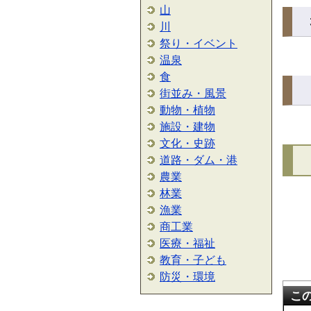
山
川
祭り・イベント
温泉
食
街並み・風景
動物・植物
施設・建物
文化・史跡
道路・ダム・港
農業
林業
漁業
商工業
医療・福祉
教育・子ども
防災・環境
こ