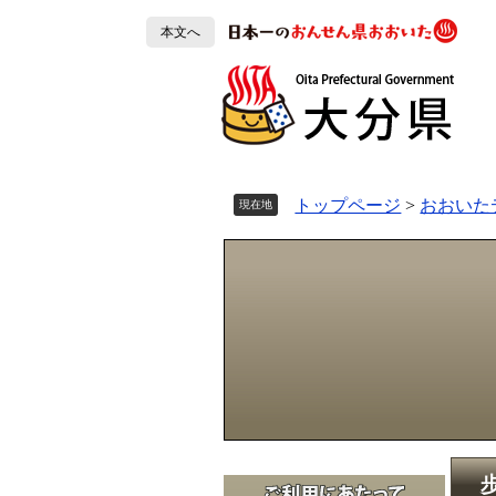
ペ
本文へ
ー
ジ
の
先
頭
で
す
トップページ
>
おおいた
現在地
。
本