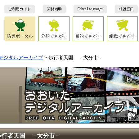
ご利用ガイド
閲覧補助
Other Languages
相談窓口
防災ポータル
分類でさがす
目的でさがす
組織でさがす
デジタルアーカイブ
>
歩行者天国 －大分市－
歩行者天国 －大分市－