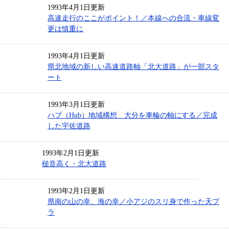
1993年4月1日更新
高速走行のここがポイント！／本線への合流・車線変
更は慎重に
1993年4月1日更新
県北地域の新しい高速道路軸「北大道路」が一部スタ
ート
1993年3月1日更新
ハブ（Hub）地域構想 大分を車輪の軸にする／完成
した宇佐道路
1993年2月1日更新
槌音高く・北大道路
1993年2月1日更新
県南の山の幸、海の幸／小アジのスリ身で作った天プ
ラ