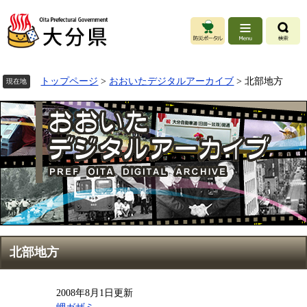
ペ
ー
ジ
の
先
頭
トップページ
>
おおいたデジタルアーカイブ
>
北部地方
現在地
で
す
。
本
北部地方
文
2008年8月1日更新