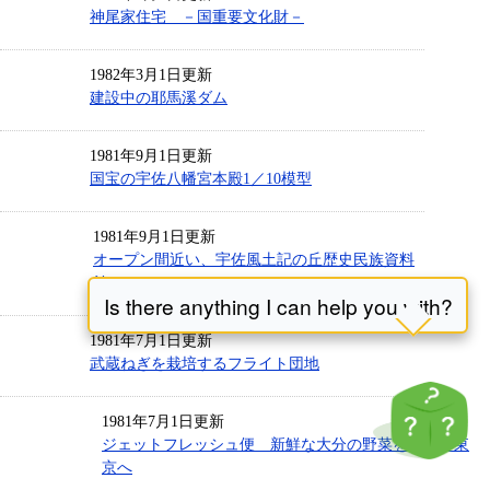
神尾家住宅 －国重要文化財－
1982年3月1日更新
建設中の耶馬溪ダム
1981年9月1日更新
国宝の宇佐八幡宮本殿1／10模型
1981年9月1日更新
オープン間近い、宇佐風土記の丘歴史民族資料
館
1981年7月1日更新
武蔵ねぎを栽培するフライト団地
1981年7月1日更新
ジェットフレッシュ便 新鮮な大分の野菜を乗せて東
京へ