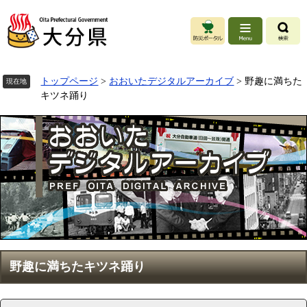
ペ
ー
ジ
の
先
頭
トップページ
>
おおいたデジタルアーカイブ
>
野趣に満ちた
現在地
で
キツネ踊り
す
。
本
野趣に満ちたキツネ踊り
文