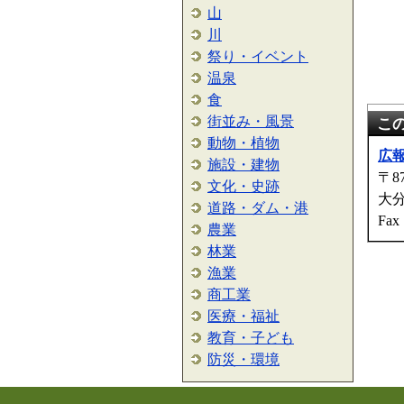
山
川
祭り・イベント
温泉
食
街並み・風景
こ
動物・植物
広
施設・建物
〒87
文化・史跡
大
道路・ダム・港
Fax
農業
林業
漁業
商工業
医療・福祉
教育・子ども
防災・環境