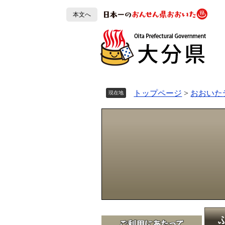
ペ
本文へ
ー
ジ
の
先
頭
で
す
トップページ
>
おおいた
現在地
。
本