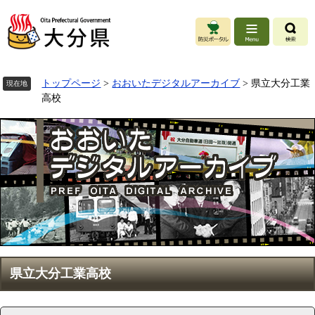
ペ
ー
ジ
の
先
頭
トップページ
>
おおいたデジタルアーカイブ
>
県立大分工業
現在地
で
高校
す
。
本
県立大分工業高校
文