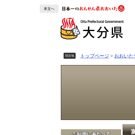
ペ
本文へ
ー
ジ
の
先
頭
で
す
トップページ
>
おおいた
現在地
。
本