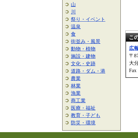
山
川
祭り・イベント
温泉
食
こ
街並み・風景
広
動物・植物
〒87
施設・建物
大
文化・史跡
Fax
道路・ダム・港
農業
林業
漁業
商工業
医療・福祉
教育・子ども
防災・環境