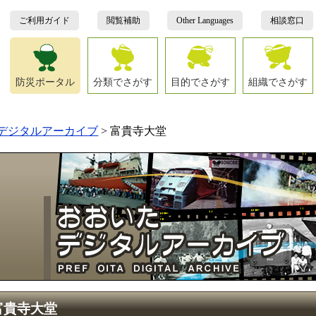
ご利用ガイド
閲覧補助
Other Languages
相談窓口
防災ポータル
分類でさがす
目的でさがす
組織でさがす
デジタルアーカイブ
>
富貴寺大堂
富貴寺大堂