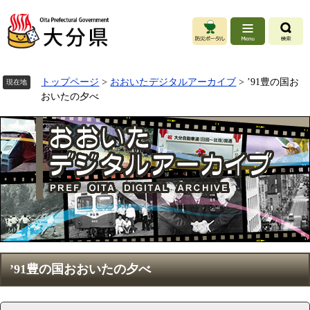
ペ
ー
ジ
の
先
頭
トップページ
>
おおいたデジタルアーカイブ
>
’91豊の国お
現在地
で
おいたの夕べ
す
。
本
’91豊の国おおいたの夕べ
文