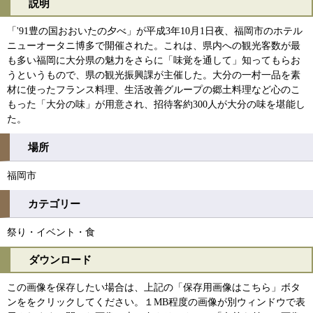
説明
「'91豊の国おおいたの夕べ」が平成3年10月1日夜、福岡市のホテル
ニューオータニ博多で開催された。これは、県内への観光客数が最
も多い福岡に大分県の魅力をさらに「味覚を通して」知ってもらお
うというもので、県の観光振興課が主催した。大分の一村一品を素
材に使ったフランス料理、生活改善グループの郷土料理など心のこ
もった「大分の味」が用意され、招待客約300人が大分の味を堪能し
た。
場所
福岡市
カテゴリー
祭り・イベント・食
ダウンロード
この画像を保存したい場合は、上記の「保存用画像はこちら」ボタ
ンををクリックしてください。１MB程度の画像が別ウィンドウで表