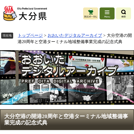
ペ
ー
ジ
の
先
頭
トップページ
>
おおいたデジタルアーカイブ
>
大分空港の開
現在地
で
港20周年と空港ターミナル地域整備事業完成の記念式典
す
。
本
大分空港の開港20周年と空港ターミナル地域整備事
文
業完成の記念式典