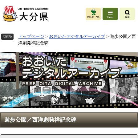
ペ
ー
ジ
の
先
頭
トップページ
>
おおいたデジタルアーカイブ
>
遊歩公園／西
現在地
で
洋劇発祥記念碑
す
。
本
遊歩公園／西洋劇発祥記念碑
文