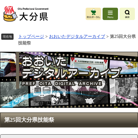
ペ
ー
ジ
の
先
頭
トップページ
>
おおいたデジタルアーカイブ
>
第25回大分県
現在地
で
技能祭
す
。
本
第25回大分県技能祭
文