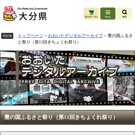
ペ
ー
ジ
の
先
頭
トップページ
>
おおいたデジタルアーカイブ
>
豊の国ふるさ
現在地
で
と祭り（第11回きちょくれ祭り）
す
。
本
豊の国ふるさと祭り（第11回きちょくれ祭り）
文