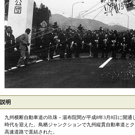
説明
九州横断自動車道の玖珠－湯布院間が平成8年3月8日に開通
時代を迎えた。鳥栖ジャンクションで九州縦貫自動車道とク
高速道路で直結された。