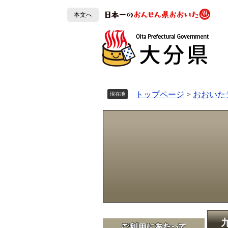
ペ
本文へ
ー
ジ
の
先
頭
で
す
トップページ
>
おおいた
現在地
。
本