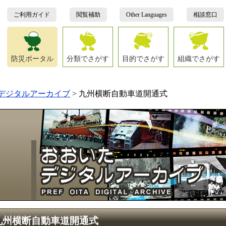
ご利用ガイド
閲覧補助
Other Languages
相談窓口
防災ポータル
分類でさがす
目的でさがす
組織でさがす
デジタルアーカイブ
>
九州横断自動車道開通式
九州横断自動車道開通式