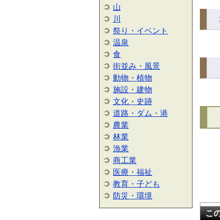
山
川
祭り・イベント
温泉
食
街並み・風景
動物・植物
施設・建物
文化・史跡
道路・ダム・港
農業
林業
漁業
商工業
医療・福祉
教育・子ども
防災・環境
こ