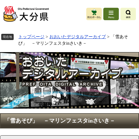
ペ
ー
ジ
の
先
頭
トップページ
>
おおいたデジタルアーカイブ
>
「雪あそ
現在地
で
び」 －マリンフェスタinさいき－
す
。
本
「雪あそび」 －マリンフェスタinさいき－
文