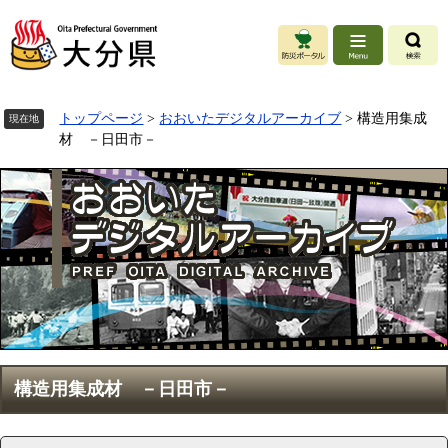
ペ
ー
ジ
の
先
頭
トップページ
>
おおいたデジタルアーカイブ
>
構造用集成
現在地
で
材 －日田市－
す
。
本
構造用集成材 －日田市－
文