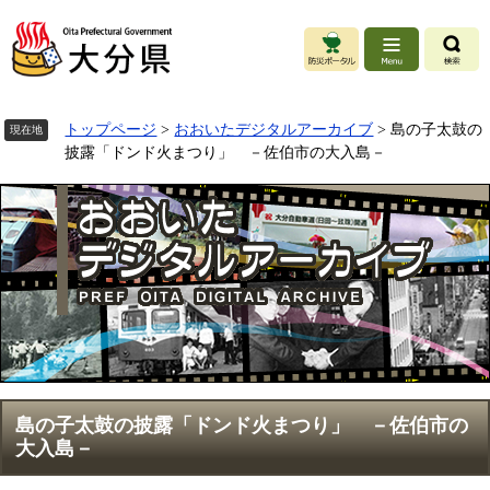
ペ
ー
ジ
の
先
頭
トップページ
>
おおいたデジタルアーカイブ
>
島の子太鼓の
現在地
で
披露「ドンド火まつり」 －佐伯市の大入島－
す
。
本
島の子太鼓の披露「ドンド火まつり」 －佐伯市の
文
大入島－