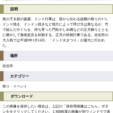
説明
島の子太鼓の披露。ドンド行事は、昔から伝わる故郷の祭りの1つ。
ドンド焼き、ドンドン焼きなど地方によって呼び方は異なるが、竹
で組んだやぐらを、持ち寄った門松やしめ縄などの正月飾りととも
に燃やして無病息災を祈願する、正月の恒例行事である。佐伯市の
大入島では平成9年1月14日、「ドンド火まつり」が盛大に行われ
た。
場所
佐伯市
カテゴリー
祭り・イベント
ダウンロード
この画像を保存したい場合は、上記の「保存用画像はこちら」ボタ
ンををクリックしてください。１MB程度の画像が別ウィンドウで表