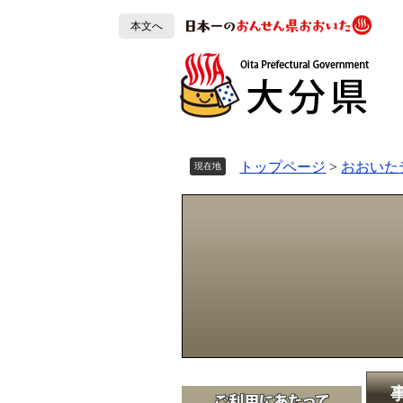
ペ
本文へ
ー
ジ
の
先
頭
で
す
トップページ
>
おおいた
現在地
。
本