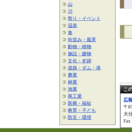
山
川
祭り・イベント
温泉
食
街並み・風景
動物・植物
施設・建物
文化・史跡
道路・ダム・港
農業
林業
漁業
こ
商工業
広
医療・福祉
〒87
教育・子ども
大
防災・環境
Fax