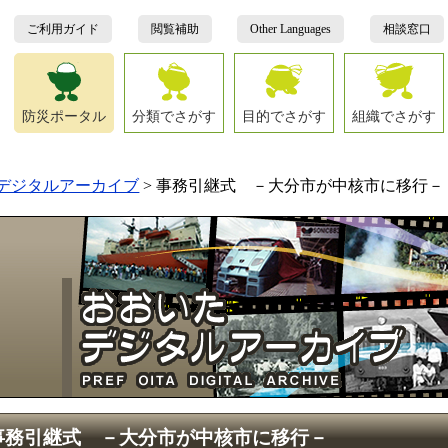
ご利用ガイド
閲覧補助
Other Languages
相談窓口
防災ポータル
分類でさがす
目的でさがす
組織でさがす
デジタルアーカイブ
>
事務引継式 －大分市が中核市に移行－
事務引継式 －大分市が中核市に移行－