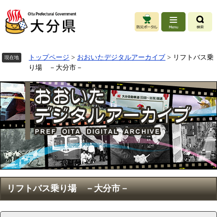
ペ
ー
ジ
の
先
頭
トップページ
>
おおいたデジタルアーカイブ
>
リフトバス乗
現在地
で
り場 －大分市－
す
。
本
リフトバス乗り場 －大分市－
文