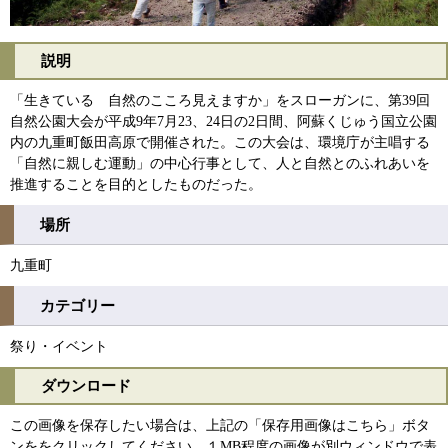
説明
「生きている 自然のこころ見えますか」をスローガンに、第39回
自然公園大会が平成9年7月23、24日の2日間、阿蘇くじゅう国立公園
内の九重町飯田高原で開催された。この大会は、環境庁が主唱する
「自然に親しむ運動」の中心行事として、人と自然とのふれあいを
推進することを目的としたものだった。
場所
九重町
カテゴリー
祭り・イベント
ダウンロード
この画像を保存したい場合は、上記の「保存用画像はこちら」ボタ
ンををクリックしてください。１MB程度の画像が別ウィンドウで表