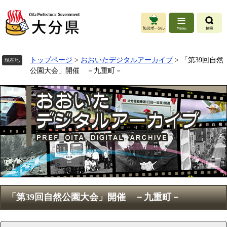
ペ
ー
ジ
の
先
頭
トップページ
>
おおいたデジタルアーカイブ
>
「第39回自然
現在地
で
公園大会」開催 －九重町－
す
。
本
「第39回自然公園大会」開催 －九重町－
文