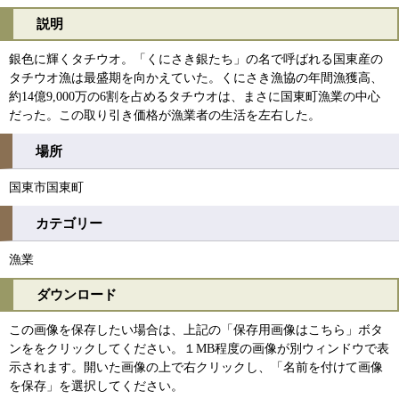
説明
銀色に輝くタチウオ。「くにさき銀たち」の名で呼ばれる国東産の
タチウオ漁は最盛期を向かえていた。くにさき漁協の年間漁獲高、
約14億9,000万の6割を占めるタチウオは、まさに国東町漁業の中心
だった。この取り引き価格が漁業者の生活を左右した。
場所
国東市国東町
カテゴリー
漁業
ダウンロード
この画像を保存したい場合は、上記の「保存用画像はこちら」ボタ
ンををクリックしてください。１MB程度の画像が別ウィンドウで表
示されます。開いた画像の上で右クリックし、「名前を付けて画像
を保存」を選択してください。