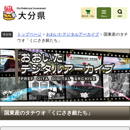
ペ
ー
ジ
の
先
頭
トップページ
>
おおいたデジタルアーカイブ
>
国東産のタチ
現在地
で
ウオ「くにさき銀たち」
す
。
本
国東産のタチウオ「くにさき銀たち」
文