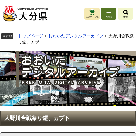
ペ
ー
ジ
の
先
頭
トップページ
>
おおいたデジタルアーカイブ
>
大野川合戦祭
現在地
で
り鎧、カブト
す
。
本
大野川合戦祭り鎧、カブト
文