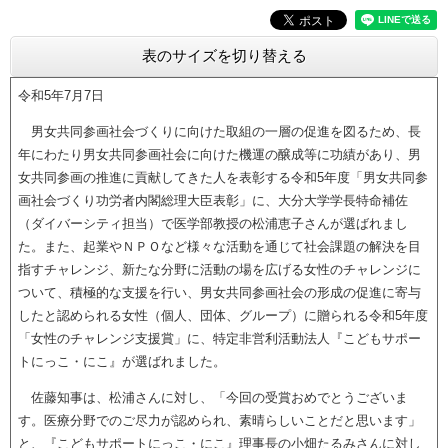
表のサイズを切り替える
令和5年7月7日
男女共同参画社会づくりに向けた取組の一層の促進を図るため、長
年にわたり男女共同参画社会に向けた機運の醸成等に功績があり、男
女共同参画の推進に貢献してきた人を表彰する令和5年度「男女共同参
画社会づくり功労者内閣総理大臣表彰」に、大分大学学長特命補佐
（ダイバーシティ担当）で医学部教授の松浦恵子さんが選ばれまし
た。また、起業やＮＰＯなど様々な活動を通じて社会課題の解決を目
指すチャレンジ、新たな分野に活動の場を広げる女性のチャレンジに
ついて、積極的な支援を行い、男女共同参画社会の形成の促進に寄与
したと認められる女性（個人、団体、グループ）に贈られる令和5年度
「女性のチャレンジ支援賞」に、特定非営利活動法人『こどもサポー
トにっこ・にこ』が選ばれました。
佐藤知事は、松浦さんに対し、「今回の受賞おめでとうございま
す。医療分野でのご尽力が認められ、素晴らしいことだと思います」
と、『こどもサポートにっこ・にこ』理事長の小畑たるみさんに対し