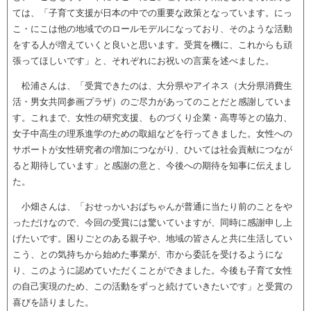
ては、「子育て支援が日本の中での重要な政策となっています。にっ
こ・にこは他の地域でのロールモデルになっており、そのような活動
をする人が増えていくと良いと思います。受賞を機に、これからも頑
張ってほしいです」と、それぞれにお祝いの言葉を述べました。
松浦さんは、「受賞できたのは、大分県やアイネス（大分県消費生
活・男女共同参画プラザ）のご尽力があってのことだと感謝していま
す。これまで、女性の研究支援、ものづくり企業・高専等との協力、
女子中高生の理系進学のための取組などを行ってきました。女性への
サポートが女性研究者の増加につながり、ひいては社会貢献につなが
ると期待しています」と感謝の意と、今後への期待を知事に伝えまし
た。
小畑さんは、「おせっかいおばちゃんが普通に当たり前のことをや
っただけなので、今回の受賞には驚いていますが、同時に感謝申し上
げたいです。困りごとのある親子や、地域の皆さんと共に生活してい
こう、との気持ちから始めた事業が、市から委託を受けるようにな
り、このように認めていただくことができました。今後も子育て女性
の自己実現のため、この活動をずっと続けていきたいです」と受賞の
喜びを語りました。