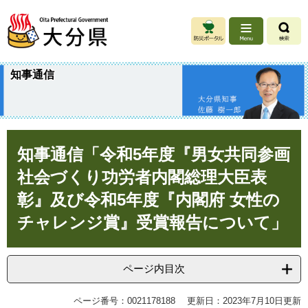
ペ
メ
ー
ニ
ジ
ュ
の
ー
先
を
知事通信
頭
飛
で
ば
す
し
。
て
本
本
知事通信「令和5年度『男女共同参画
文
文
へ
社会づくり功労者内閣総理大臣表
彰』及び令和5年度『内閣府 女性の
チャレンジ賞』受賞報告について」
ページ内目次
ページ番号：0021178188
更新日：2023年7月10日更新