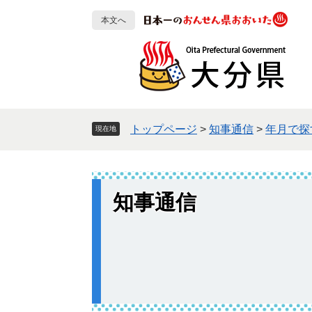
ペ
メ
本文へ
ー
ニ
ジ
ュ
の
ー
先
を
頭
飛
で
ば
す
し
トップページ
>
知事通信
>
年月で探
現在地
。
て
本
文
へ
知事通信