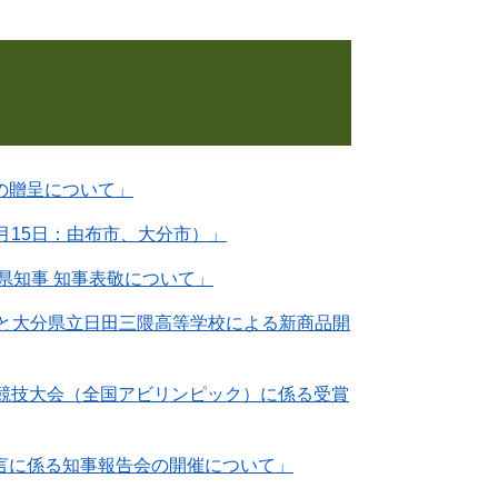
の贈呈について」
月15日：由布市、大分市）」
県知事 知事表敬について」
会と大分県立日田三隈高等学校による新商品開
能競技大会（全国アビリンピック）に係る受賞
言に係る知事報告会の開催について」