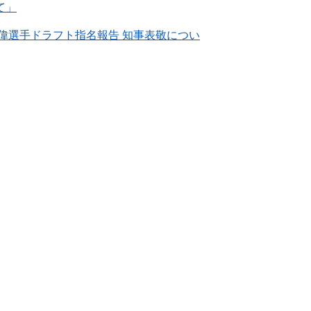
て」
理偉選手ドラフト指名報告 知事表敬につい