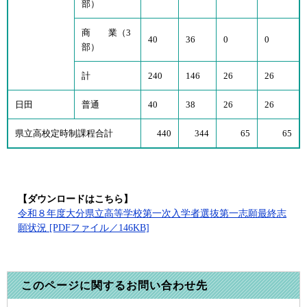
部）
商 業（3
40
36
0
0
部）
計
240
146
26
26
日田
普通
40
38
26
26
県立高校定時制課程合計
440
344
65
65
【ダウンロードはこちら】
令和８年度大分県立高等学校第一次入学者選抜第一志願最終志
願状況 [PDFファイル／146KB]
このページに関するお問い合わせ先