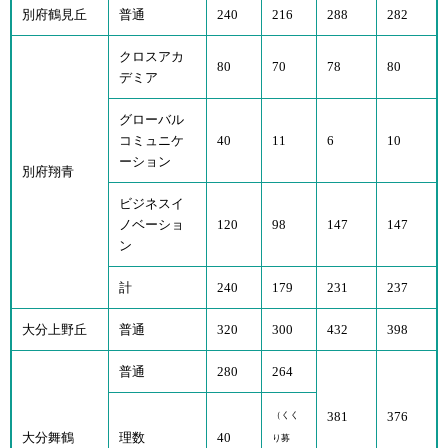
別府鶴見丘
普通
240
216
288
282
クロスアカ
80
70
78
80
デミア
グローバル
コミュニケ
40
11
6
10
ーション
別府翔青
ビジネスイ
ノベーショ
120
98
147
147
ン
計
240
179
231
237
大分上野丘
普通
320
300
432
398
普通
280
264
381
376
（くく
大分舞鶴
理数
40
り募