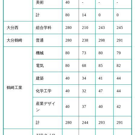
美術
40
-
-
-
計
80
14
0
0
大分西
総合学科
280
210
243
245
大分鶴崎
普通
280
238
298
291
機械
80
73
80
79
電気
80
68
85
82
建築
40
34
41
44
鶴崎工業
化学工学
40
32
47
44
産業デザイ
40
37
40
42
ン
計
280
244
293
291