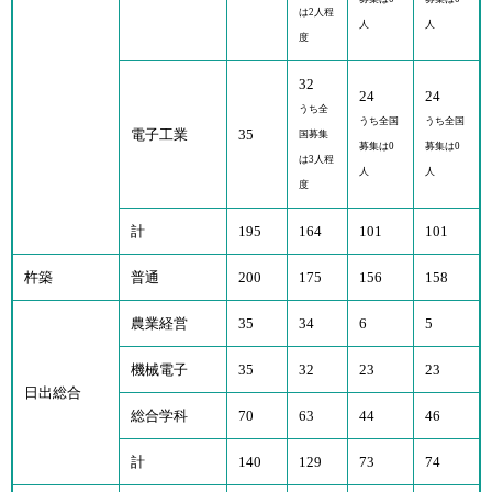
は2人程
人
人
度
32
24
24
うち全
うち全国
うち全国
電子工業
35
国募集
募集は0
募集は0
は3人程
人
人
度
計
195
164
101
101
杵築
普通
200
175
156
158
農業経営
35
34
6
5
機械電子
35
32
23
23
日出総合
総合学科
70
63
44
46
計
140
129
73
74