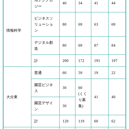
AIテクノロ
40
34
41
44
ジー
ビジネスソ
リューショ
80
69
63
69
情報科学
ン
デジタル創
80
69
87
84
造
計
200
172
191
197
普通
60
59
19
22
園芸ビジネ
30
60
ス
(くく
大分東
41
40
り募
園芸デザイ
30
集)
ン
計
120
119
60
62