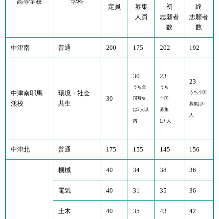
高等学校
学科
定員
募集
初
終
人員
志願者
志願者
数
数
中津南
普通
200
175
202
192
30
23
23
うち全
うち
中津南耶馬
環境・社会
うち全国
30
国募集
全国
溪校
共生
募集は0
は2人以
募集
人
内
は0人
中津北
普通
175
155
145
156
機械
40
34
38
36
電気
40
31
35
36
土木
40
35
43
42