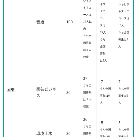
ジネス
ネス
うちビジ
ＩＴコ
ＩＴ
ネスＩＴ
ースは
コー
コースは
普通
100
14人以
スは
15人
内
15人
うち全国
うち全
うち
募集は2
国募集
全国
人
は３人
募集
程度
は2人
27
７
7
うち全
園芸ビジネ
うち全国
うち全国
国東
30
国募集
ス
募集は0
募集は0
は３人
人
人
程度
26
５
5
うち全
うち全国
うち全国
環境土木
30
国募集
募集は0
募集は0