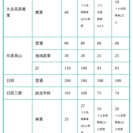
19
うち全
うち
久住高原農
うち全国
農業
40
国募集
全国
業
募集は1
は4人程
募集
人
度
は1人
普通
90
80
68
68
玖珠美山
地域産業
30
28
25
25
計
120
108
93
93
日田
普通
200
180
188
189
日田三隈
総合学科
105
100
75
74
22
19
20
うち全
うち全国
うち全国
林業
35
国募集
募集は1
募集は1
は6人程
人程度
人程度
度