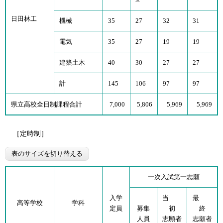
日田林工
機械
35
27
32
31
電気
35
27
19
19
建築土木
40
30
27
27
計
145
106
97
97
県立高校全日制課程合計
7,000
5,806
5,969
5,969
［定時制］
表のサイズを切り替える
一次入試第一志願
入学
当
最
高等学校
学科
定員
募集
初
終
人員
志願者
志願者