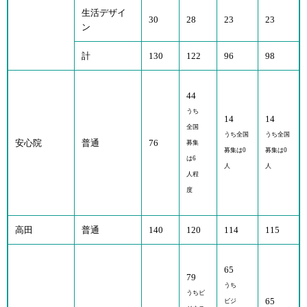
生活デザイ
30
28
23
23
ン
計
130
122
96
98
44
うち
14
14
全国
うち全国
うち全国
安心院
普通
76
募集
募集は0
募集は0
は6
人
人
人程
度
高田
普通
140
120
114
115
65
79
うち
うちビ
65
ビジ