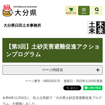
ペ
メ
ー
ニ
ジ
ュ
の
ー
先
を
大分県日田土木事務所
頭
飛
で
ば
す
し
本
。
て
【第3回】土砂災害避難促進アクショ
文
本
文
ンプログラム
へ
ページ内目次
ページ番号：0002202170
更新日：2022年11月9日更新
令和4年11月6日に、吹上公民館で「大分県土砂災害避難促進プログ
ラム」を開催しました。