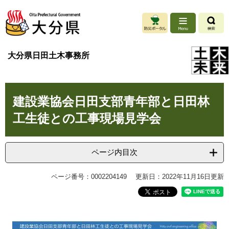
ペ
メ
ー
ニ
ジ
ュ
の
ー
先
を
大分県日田土木事務所
頭
飛
で
ば
す
し
本
。
て
建設業協会日田支部青年部と日田林
文
本
文
工生徒との工事現場見学会
へ
ページ内目次
ページ番号：0002204149
更新日：2022年11月16日更新