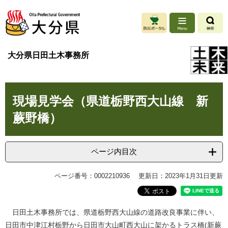
ペ
メ
ー
ニ
ジ
ュ
の
ー
先
を
大分県日田土木事務所
頭
飛
で
ば
す
し
本
。
て
現場見学会（県道栃野西大山線 新
文
本
文
蕨野橋）
へ
ページ内目次
ページ番号：0002210936
更新日：2023年1月31日更新
日田土木事務所では、県道栃野西大山線の道路改良事業に伴い、
日田市中津江村栃野から日田市大山町西大山に架かるトラス橋(新蕨