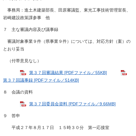
事務局：進土木建築部長、田原審議監、東光工事技術管理室長、
岩崎建設政策課参事 他
７ 主な審議内容及び議事録
審議対象事業９件（県事業９件）については、対応方針（案）の
とおり妥当
（付帯意見なし）
第３７回審議結果 [PDFファイル／55KB]
第３７回議事録 [PDFファイル／514KB]
８ 会議の資料
第３７回委員会資料 [PDFファイル／9.66MB]
９ 答申
平成２７年８月１７日 １５時３０分 第一応接室