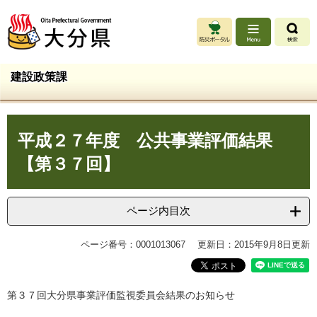
ペ
メ
ー
ニ
ジ
ュ
の
ー
先
を
建設政策課
頭
飛
で
ば
す
し
本
。
て
平成２７年度 公共事業評価結果
文
本
文
【第３７回】
へ
ページ内目次
ページ番号：0001013067
更新日：2015年9月8日更新
第３７回大分県事業評価監視委員会結果のお知らせ