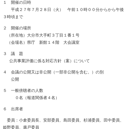
１ 開催の日時
平成２７年７月２８日（火） 午前１０時００分からから午後
３時頃まで
２ 開催の場所
（所在地）大分市大手町３丁目１番１号
（会場名）県庁 新館１４階 大会議室
３ 議 題
公共事業評価に係る対応方針（案）について
４ 会議の公開又は非公開（一部非公開を含む。）の別
公開
５ 一般傍聴者の人数
０名（報道関係者４名）
６ 出席者
委員：小倉委員長、安部委員、島田委員、杉浦委員、田中委員、
姫野委員、廣戸委員