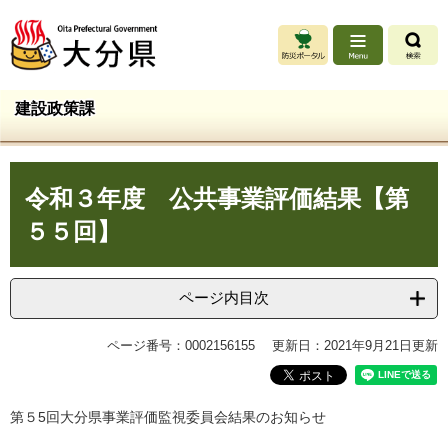
ペ
メ
ー
ニ
ジ
ュ
の
ー
先
を
建設政策課
頭
飛
で
ば
す
し
本
。
て
令和３年度 公共事業評価結果【第
文
本
文
５５回】
へ
ページ内目次
ページ番号：0002156155
更新日：2021年9月21日更新
第５5回大分県事業評価監視委員会結果のお知らせ