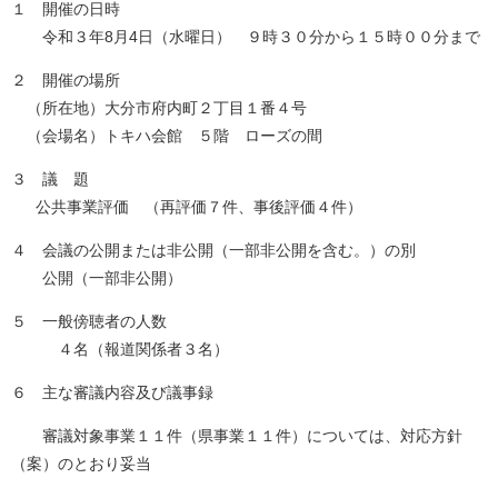
１ 開催の日時
令和３年8月4日（水曜日） ９時３０分から１５時００分まで
２ 開催の場所
（所在地）大分市府内町２丁目１番４号
（会場名）トキハ会館 ５階 ローズの間
３ 議 題
公共事業評価 （再評価７件、事後評価４件）
４ 会議の公開または非公開（一部非公開を含む。）の別
公開（一部非公開）
５ 一般傍聴者の人数
４名（報道関係者３名）
６ 主な審議内容及び議事録
審議対象事業１１件（県事業１１件）については、対応方針
（案）のとおり妥当