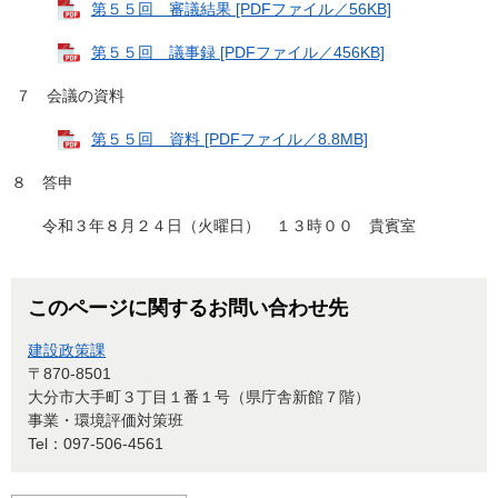
第５５回 審議結果 [PDFファイル／56KB]
第５５回 議事録 [PDFファイル／456KB]
７ 会議の資料
第５５回 資料 [PDFファイル／8.8MB]
８ 答申
令和３年８月２４日（火曜日） １３時００ 貴賓室
このページに関するお問い合わせ先
建設政策課
〒870-8501
大分市大手町３丁目１番１号（県庁舎新館７階）
事業・環境評価対策班
Tel：097-506-4561